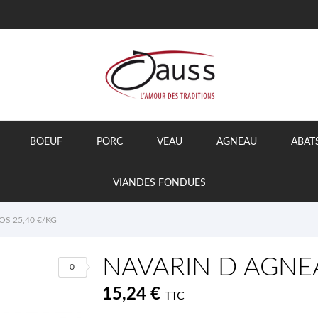
BOEUF
PORC
VEAU
AGNEAU
ABAT
VIANDES FONDUES
S 25,40 €/KG
NAVARIN D AGNEA
0
15,24 €
TTC