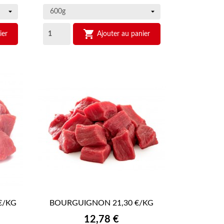

ier
Ajouter au panier
€/KG
BOURGUIGNON 21,30 €/KG

APERÇU RAPIDE
Prix
12,78 €