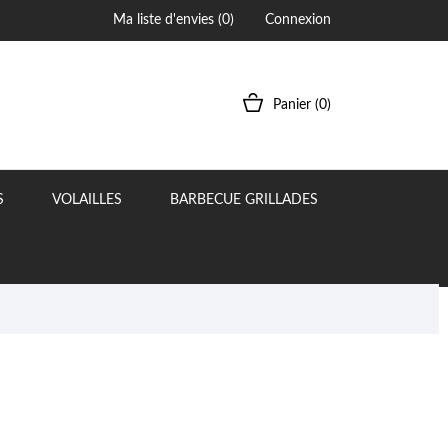
Ma liste d'envies (
0
)
Connexion
Panier
(0)
S
VOLAILLES
BARBECUE GRILLADES