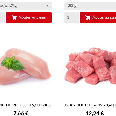


Ajouter au panier
Ajouter au pan
NC DE POULET 16,80 €/KG
BLANQUETTE S/OS 20,40 


APERÇU RAPIDE
APERÇU RAPIDE
Prix
Prix
7,66 €
12,24 €