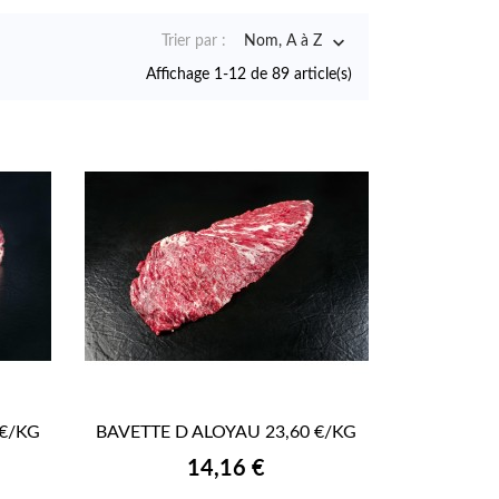

Trier par :
Nom, A à Z
Affichage 1-12 de 89 article(s)
 €/KG
BAVETTE D ALOYAU 23,60 €/KG

APERÇU RAPIDE
Prix
14,16 €