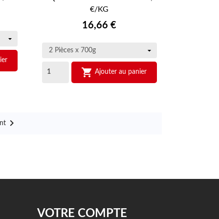

APERÇU RAPIDE
€/KG
Prix
16,66 €
ier

Ajouter au panier

nt
VOTRE COMPTE