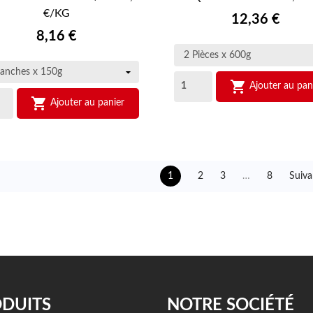


APERÇU RAPIDE
€/KG
APERÇU RAPIDE
Prix
12,36 €
Prix
8,16 €

Ajouter au pan

Ajouter au panier
1
2
3
…
8
Suiva
DUITS
NOTRE SOCIÉTÉ