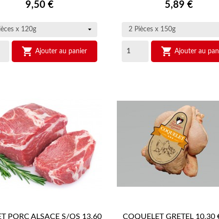


Prix
Prix
9,50 €
5,89 €


Ajouter au panier
Ajouter au pan
T PORC ALSACE S/OS 13,60
COQUELET GRETEL 10,30 