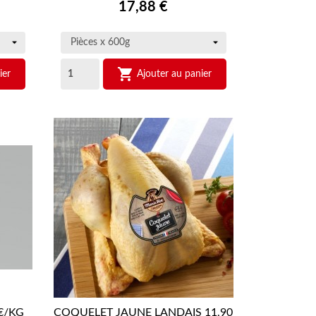

Prix
17,88 €

ier
Ajouter au panier
€/KG
COQUELET JAUNE LANDAIS 11,90