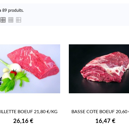
 a 89 produits.
ILLETTE BOEUF 21,80 €/KG
BASSE COTE BOEUF 20,60


APERÇU RAPIDE
APERÇU RAPIDE
Prix
Prix
26,16 €
16,47 €