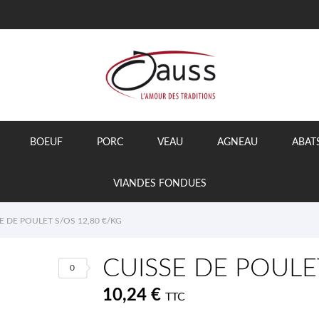
BOEUF
PORC
VEAU
AGNEAU
ABAT
VIANDES FONDUES
E DE POULET S/OS 12,80 €/KG
CUISSE DE POULE
0
10,24 €
TTC