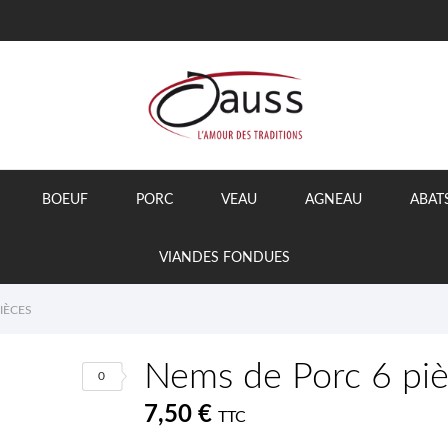
BOEUF
PORC
VEAU
AGNEAU
ABAT
VIANDES FONDUES
IÈCES
Nems de Porc 6 pi
0
7,50 €
TTC