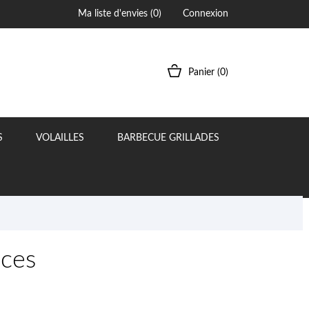
Ma liste d'envies (
0
)
Connexion
Panier
(0)
S
VOLAILLES
BARBECUE GRILLADES
èces