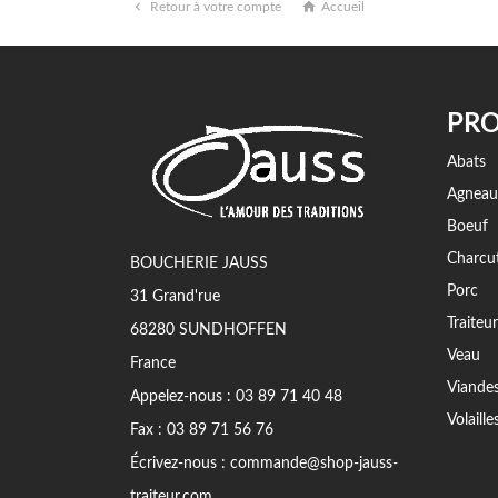


Retour à votre compte
Accueil
PRO
Abats
Agneau
Boeuf
Charcut
BOUCHERIE JAUSS
Porc
31 Grand'rue
Traiteur
68280 SUNDHOFFEN
Veau
France
Viande
Appelez-nous :
03 89 71 40 48
Volaille
Fax :
03 89 71 56 76
Écrivez-nous :
commande@shop-jauss-
traiteur.com