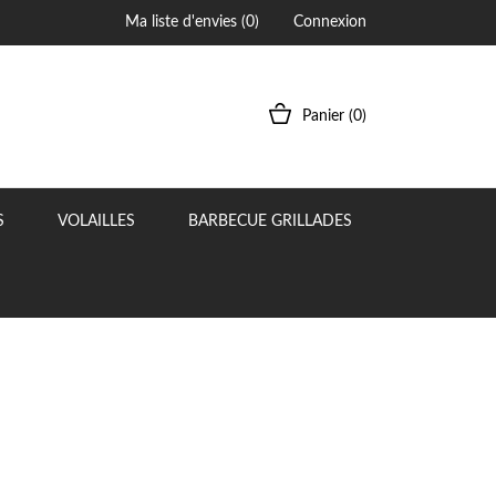
Ma liste d'envies (
0
)
Connexion
Panier
(0)
S
VOLAILLES
BARBECUE GRILLADES